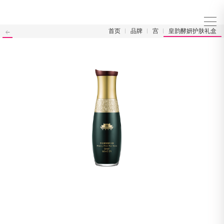
首页
品牌
宫
皇韵酵妍护肤礼盒