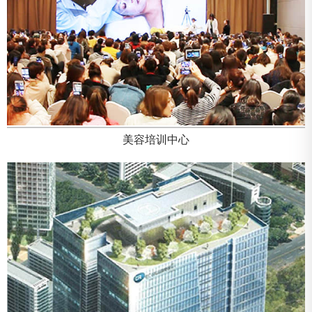
美容培训中心
生产工厂
生产工厂
上海工厂面积4500平方米（单独运营中的辅材仓库约2500
上海工厂面积4500平方米（单独运营中的辅材仓库约2500
平方米），设立5个自动灌装系统和5个包装系统，具有年产
平方米），设立5个自动灌装系统和5个包装系统，具有年产
2000万个的生产能力。以先进的技术、优良的品质和高效的
2000万个的生产能力。以先进的技术、优良的品质和高效的
运行，满足市场日益增长的需求。
运行，满足市场日益增长的需求。