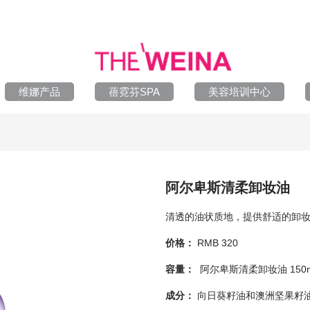
维娜产品
蓓霓芬SPA
美容培训中心
阿尔卑斯清柔卸妆油
清透的油状质地，提供舒适的卸
价格：
RMB 320
容量：
阿尔卑斯清柔卸妆油
150
成分：
向日葵籽油和澳洲坚果籽