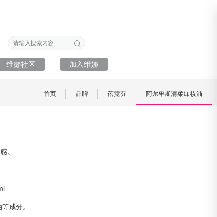
维娜社区
加入维娜
首页
品牌
蓓霓芬
阿尔卑斯清柔卸妆油
妆感。
ml
油等成分。