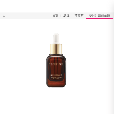
首页
品牌
蓓霓芬
凝时驻颜精华液