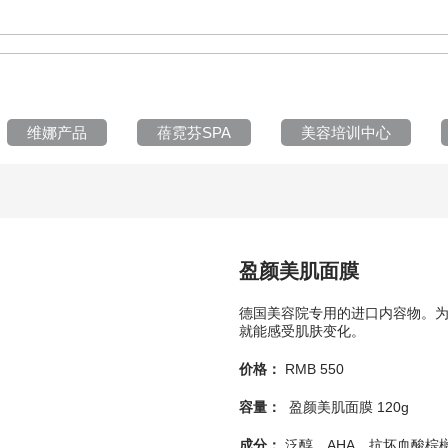
维娜产品
蓓霓芬SPA
美容培训中心
盈颜美肌面膜
德国美容院专用的进口内容物。为
就能感受肌肤变化。
价格：
RMB 550
容量：
盈颜美肌面膜
120g
成分：
泛醇、AHA、抗坏血酸棕