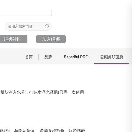
维娜社区
加入维娜
首页
品牌
Benetiful PRO
盈颜美肌面膜
肌肤注入水分，打造水润光泽肌!只需一次使用，
榈酸酯、杂薰衣草油,、母菊花提取物、红没药醇、