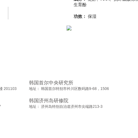
生育酚
功效：
保湿
韩国首尔中央研究所
201103
地址： 韩国首尔特别市衿川区数码路9-68，1506
韩国济州岛研修院
7
地址： 济州岛特别自治道济州市尖端路213-3