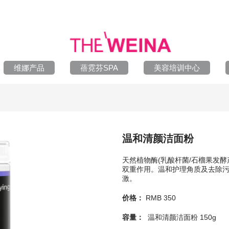
维娜产品
蓓霓芬SPA
美容培训中心
温和清颜洁面粉
天然植物酶(乳酸杆菌/石榴果发酵
双重作用。温和护理角质及去除
激。
价格：
RMB 350
容量：
温和清颜洁面粉
150g