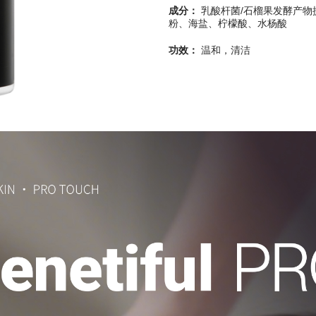
成分：
乳酸杆菌/石榴果发酵产物
粉、海盐、柠檬酸、水杨酸
功效：
温和，清洁