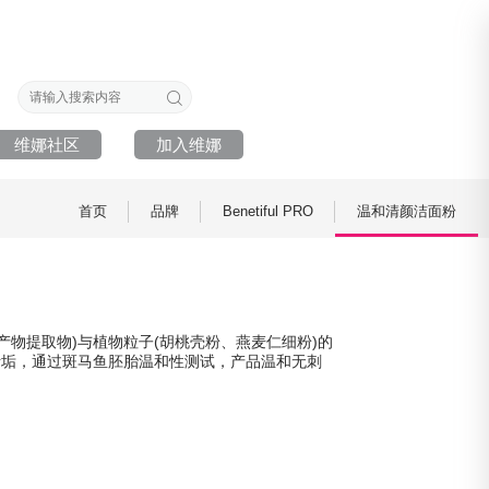
维娜社区
加入维娜
首页
品牌
Benetiful PRO
温和清颜洁面粉
产物提取物)与植物粒子(胡桃壳粉、燕麦仁细粉)的
污垢，通过斑马鱼胚胎温和性测试，产品温和无刺