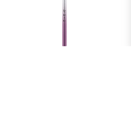
赋润柔感沁肤化妆水
蕴含多种氨基酸成分。锁水补水，使肌肤水润清透。
价格：
RMB 130
容量：
赋润柔感沁肤化妆水
120ml
成分：
透明质酸钠、多种氨基酸成分（甘氨酸、丝氨酸、谷氨酸、天冬氨酸、
亮氨酸、丙氨酸等）